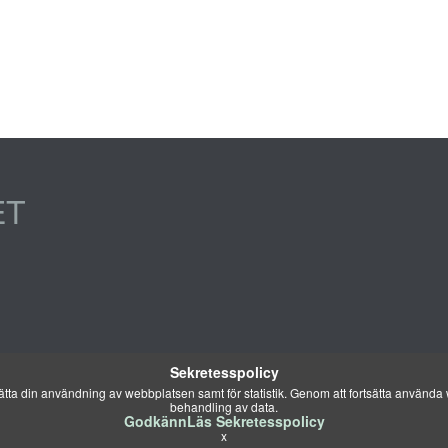
ET
Sekretesspolicy
ta din användning av webbplatsen samt för statistik. Genom att fortsätta använda w
behandling av data.
Godkänn
Läs Sekretesspolicy
x