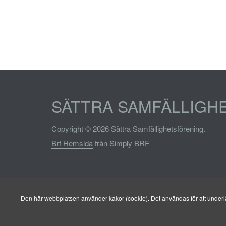
SÄTTRA SAMFÄLLIGH
Copyright © 2026 Sättra Samfällighetsförening.
Brf Hemsida
från Simply BRF
Den här webbplatsen använder kakor (cookie). Det användas för att underlät